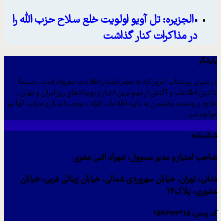
الجزیره: تل آویو اولویت خلع سلاح حزب الله را
در مذاکرات کنار گذاشت
پایشگر
در دنیـای پـر شتاب امروز کـه به عـصر انفـجار اطلاعات معروف است ، مسلما
داشتن اطلاعات و آگاهی از مهم ترین اخبار و رویدادهای روز ایران و جهان ،
علاوه بر وسعت بخشیدن به دایره اطلاعات افراد ، موجب اعتبار و منزلت آنها نیز
خواهد شد .
شناسنامه
صاحب امتیاز و مدیر مسوول: شهراد اثنی عشری
نشانی: تهران، خیابان سهروردی شمالی، خیابان زینالی غربی، خیابان
عشوری، پلاک12
کد پستی: 1576966915