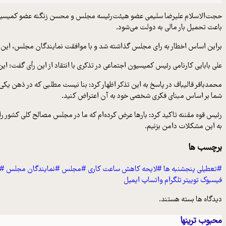
حجت‌الاسلام علیرضا سلیمی عضو هیئت‌رئیسه مجلس و محسن زنگنه عضو کمیسیون بر
باعث تحمیل بار مالی به دولت می‌شود.
براین اساس اخطار به رای مجلس گذاشته شد و با موافقت نمایندگان مجلس، این لا
علی بابایی کارنامی رئیس کمیسیون اجتماعی در تذکری با انتقاد از این رأی گفت: ا
محمدباقر قالیباف در پاسخ به این تذکر اظهار کرد: بنا نیست مطلبی که در ذهن ی
شما بر اساس مبنای فکری شخصی خود به آن اعتراض کنید.
به این مشکلات دامن بزنیم.
برچسب ها
#تعطیلی پنجشنبه ها
#لایحه کاهش ساعت کاری
#مجلس
#نمایندگان مجلس
#پ
فیسبوک
توییتر
تلگرام
واتساپ
ایمیل
دیدگاه ها بسته هستند.
محبوب ترینها