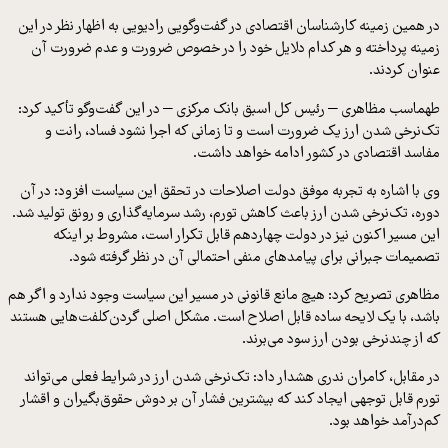
ر همین زمینه کارشناسان اقتصادی در گفت‌وگویی رادیویی به اظهار نظر در این
مینه پرداخته و هر کدام دلایل خود را در خصوص ضرورت و عدم ضرورت آن
نوان کردند.
هماسب مظاهری – رئیس کل اسبق بانک مرکزی – در این گفت‌وگو تأکید کرد:
ک‌نرخی شدن ارز یک ضرورت است و تا زمانی که اجرا نشود فساد، رانت و
فاسد اقتصادی در کشور ادامه خواهد داشت.
ی با اشاره به تجربه موفق دولت اصلاحات در تحقق این سیاست افزود: در آن
وره، تک‌نرخی شدن ارز باعث کاهش تورم، رشد سرمایه‌گذاری و رونق تولید شد.
ین مسیر اکنون نیز در دولت چهاردهم قابل تکرار است، مشروط بر اینکه
صمیمات جبرانی برای پیامدهای منفی احتمالی آن در نظر گرفته شود.
ظاهری تصریح کرد: هیچ مانع قانونی در مسیر این سیاست وجود ندارد و اگر هم
اشد، با یک لایحه ساده قابل اصلاح است. مشکل اصلی گردن‌کلفت‌هایی هستند
ه از چندنرخی بودن ارز سود می‌برند.
ر مقابل، کامران ندری هشدار داد: تک‌نرخی شدن ارز در شرایط فعلی می‌تواند
ورم قابل توجهی ایجاد کند که بیشترین فشار آن بر دوش حقوق‌بگیران و اقشار
م‌درآمد خواهد بود.