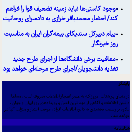
وجود کاستی‌ها نباید زمینه تضعیف قوا را فراهم
کند/ احضار محمدباقر خرازی به دادسرای روحانیت
پیام دبیرکل سندیکای بیمه‌گران ایران به مناسبت
روز خبرنگار
معافیت برخی دانشگاه‌ها از اجرای طرح جدید
تغذیه دانشجویان/اجرای طرح مرحله‌ای خواهد بود
ایشگر
ر دنیـای پـر شتاب امروز کـه به عـصر انفـجار اطلاعات معروف است ، مسلما
اشتن اطلاعات و آگاهی از مهم ترین اخبار و رویدادهای روز ایران و جهان ،
لاوه بر وسعت بخشیدن به دایره اطلاعات افراد ، موجب اعتبار و منزلت آنها نیز
واهد شد .
ناسنامه