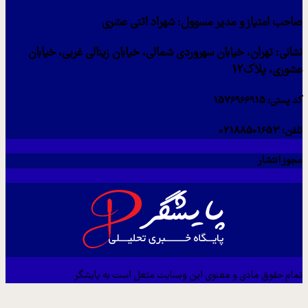
احب امتیاز و مدیر مسوول: شهراد اثنی عشری
شانی: تهران، خیابان سهروردی شمالی، خیابان زینالی غربی، خیابان
شوری، پلاک12
د پستی: 1576966915
فن: 02188501653
جوز انتشار
مام حقوق مادی و معنوی این وبسایت متعل است به پایشگر