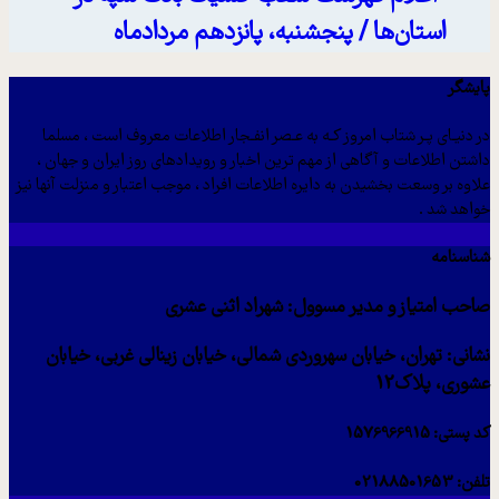
استان‌ها / پنجشنبه، پانزدهم مردادماه
پایشگر
در دنیـای پـر شتاب امروز کـه به عـصر انفـجار اطلاعات معروف است ، مسلما
داشتن اطلاعات و آگاهی از مهم ترین اخبار و رویدادهای روز ایران و جهان ،
علاوه بر وسعت بخشیدن به دایره اطلاعات افراد ، موجب اعتبار و منزلت آنها نیز
خواهد شد .
شناسنامه
صاحب امتیاز و مدیر مسوول: شهراد اثنی عشری
نشانی: تهران، خیابان سهروردی شمالی، خیابان زینالی غربی، خیابان
عشوری، پلاک12
کد پستی: 1576966915
تلفن: 02188501653