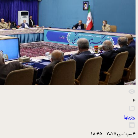
4
برترینها
4 سپتامبر, 2025 - 18:45