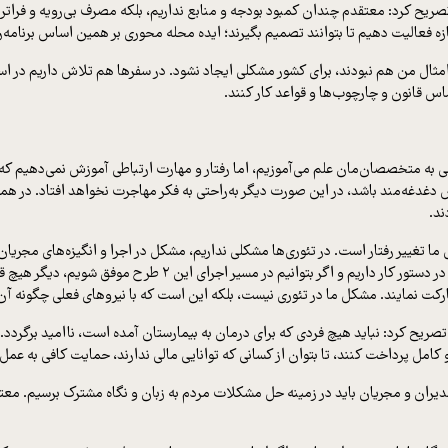
تصریح کرد: معتقدم چندان کمبود بودجه و منابع نداریم، بلکه مصرف بی‌رویه و فرات
زه فعالیت دهیم تا بتوانند تصمیم بگیرند؛ ایده محله محوری بر همین اساس برنامه
ر امثال من هم نبودند، برای کشور مشکلی ایجاد نشود. در سفرها هم تلاش داریم در اس
ساس قانون و چارچوب‌ها و قواعد کار کنند.
زشی به متخصصان‌مان علم می‌آموزیم، اما رفتار و مهارت ارتباطی آموزش نمی‌دهیم که 
ند.
ما تغییر رفتار است. در تئوری‌ها مشکلی نداریم، مشکل در اجرا و انگیزه‌های مجری
نگاه ما اصلاح شود. ما اکنون در دولت طرح‌های محله محوری و مدرسه 
نمایند. مشکل ما در تئوری نیست، بلکه این است که با نیروهای فعلی چگونه آن ت
، تصریح کرد: نباید هیچ فردی که برای درمان به بیمارستان آمده است، ناامید برگردد
و کامل پرداخت کنند، تا بتوان از کسانی که توانایی مالی ندارند، حمایت کافی به عمل 
یران و مجریان باید در زمینه حل مشکلات مردم به زبان و نگاه مشترک برسیم. معتق