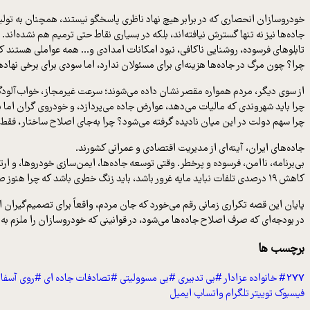
خودروسازان انحصاری که در برابر هیچ نهاد ناظری پاسخگو نیستند، همچنان به تولی
جاده‌ها نیز نه تنها گسترش نیافته‌اند، بلکه در بسیاری نقاط حتی ترمیم هم نشده‌اند.
تابلوهای فرسوده، روشنایی ناکافی، نبود امکانات امدادی و… همه عواملی هستند که
چرا؟ چون مرگ در جاده‌ها هزینه‌ای برای مسئولان ندارد، اما سودی برای برخی نهادها
از سوی دیگر، مردم همواره مقصر نشان داده می‌شوند؛ سرعت غیرمجاز، خواب‌آلودگ
چرا باید شهروندی که مالیات می‌دهد، عوارض جاده می‌پردازد، و خودروی گران اما ب
چرا سهم دولت در این میان نادیده گرفته می‌شود؟ چرا به‌جای اصلاح ساختار، فقط 
جاده‌های ایران، آینه‌ای از مدیریت اقتصادی و عمرانی کشورند.
بی‌برنامه، ناامن، فرسوده و پرخطر. وقتی توسعه جاده‌ها، ایمن‌سازی خودروها، و 
کاهش ۱۹ درصدی تلفات نباید مایه غرور باشد، باید زنگ خطری باشد که چرا هنوز صدها نفر در چند روز عید جان می‌دهند.
پایان این قصه تکراری زمانی رقم می‌خورد که جان مردم، واقعاً برای تصمیم‌گیران 
در بودجه‌ای که صرف اصلاح جاده‌ها می‌شود، در قوانینی که خودروسازان را ملزم به ا
برچسب ها
#277 خانواده عزادار
#بی تدبیری
#بی مسوولیتی
#تصادفات جاده ای
#روی آسفا
فیسبوک
توییتر
تلگرام
واتساپ
ایمیل