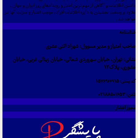
داشتن اطلاعات و آگاهی از مهم ترین اخبار و رویدادهای روز ایران و جهان ،
علاوه بر وسعت بخشیدن به دایره اطلاعات افراد ، موجب اعتبار و منزلت آنها نیز
خواهد شد .
شناسنامه
صاحب امتیاز و مدیر مسوول: شهراد اثنی عشری
نشانی: تهران، خیابان سهروردی شمالی، خیابان زینالی غربی، خیابان
عشوری، پلاک12
کد پستی: 1576966915
تلفن: 02188501653
مجوز انتشار