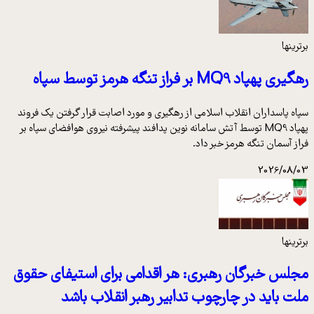
برترینها
رهگیری پهپاد MQ9 بر فراز تنگه هرمز توسط سپاه
سپاه پاسداران انقلاب اسلامی از رهگیری و مورد اصابت قرار گرفتن یک فروند
پهپاد MQ9 توسط آتش سامانه نوین پدافند پیشرفته نیروی هوافضای سپاه بر
فراز آسمان تنگه هرمز خبر داد.
2026/08/03
برترینها
مجلس خبرگان رهبری: هر اقدامی برای استیفای حقوق
ملت باید در چارچوب تدابیر رهبر انقلاب باشد