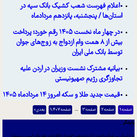
اعلام فهرست شعب کشیک بانک سپه در
استان‌ها / پنجشنبه، پانزدهم مردادماه
در چهار ماه نخست ۱۴۰۵ رقم خورد؛ پرداخت
بیش از ۸ همت وام ازدواج به زوج‌های جوان
توسط بانک ملی ایران
بیانیه مشترک نشست وزیران در اردن علیه
تجاوزگری رژیم صهیونیستی
قیمت جدید طلا و سکه امروز ۱۴ مردادماه ۱۴۰۵
صفحه
1
صفحه
2
صفحه
3
…
صفحه
1,407
بعدی
»
پایشگر
در دنیـای پـر شتاب امروز کـه به عـصر انفـجار اطلاعات معروف است ، مسلما