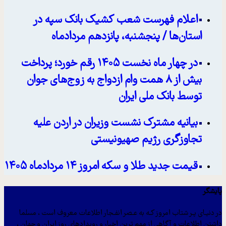
اعلام فهرست شعب کشیک بانک سپه در
استان‌ها / پنجشنبه، پانزدهم مردادماه
در چهار ماه نخست ۱۴۰۵ رقم خورد؛ پرداخت
بیش از ۸ همت وام ازدواج به زوج‌های جوان
توسط بانک ملی ایران
بیانیه مشترک نشست وزیران در اردن علیه
تجاوزگری رژیم صهیونیستی
قیمت جدید طلا و سکه امروز ۱۴ مردادماه ۱۴۰۵
پایشگر
در دنیـای پـر شتاب امروز کـه به عـصر انفـجار اطلاعات معروف است ، مسلما
داشتن اطلاعات و آگاهی از مهم ترین اخبار و رویدادهای روز ایران و جهان ،