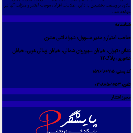
علاوه بر وسعت بخشیدن به دایره اطلاعات افراد ، موجب اعتبار و منزلت آنها نیز
خواهد شد .
شناسنامه
صاحب امتیاز و مدیر مسوول: شهراد اثنی عشری
نشانی: تهران، خیابان سهروردی شمالی، خیابان زینالی غربی، خیابان
عشوری، پلاک12
کد پستی: 1576966915
تلفن: 02188501653
مجوز انتشار