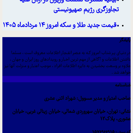
بیانیه مشترک نشست وزیران در اردن علیه
تجاوزگری رژیم صهیونیستی
قیمت جدید طلا و سکه امروز ۱۴ مردادماه ۱۴۰۵
پایشگر
در دنیـای پـر شتاب امروز کـه به عـصر انفـجار اطلاعات معروف است ، مسلما
داشتن اطلاعات و آگاهی از مهم ترین اخبار و رویدادهای روز ایران و جهان ،
علاوه بر وسعت بخشیدن به دایره اطلاعات افراد ، موجب اعتبار و منزلت آنها نیز
خواهد شد .
شناسنامه
صاحب امتیاز و مدیر مسوول: شهراد اثنی عشری
نشانی: تهران، خیابان سهروردی شمالی، خیابان زینالی غربی، خیابان
عشوری، پلاک12
کد پستی: 1576966915