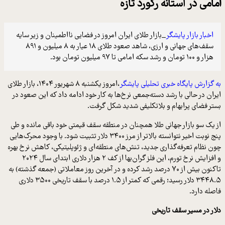
امامی در آستانه رکورد تازه
اخبار بازار پایشگر
_بازار طلای ایران امروز در فضایی نااطمینان و زیر سایه
سقف‌های جهانی و ارزی، شاهد صعود طلای ۱۸ عیار به ۸ میلیون و ۸۹۱
هزار و ۱۰۰ تومان و رشد سکه امامی تا ۹۷ میلیون تومان بود.
به گزارش پایگاه خبری تحلیلی پایشگر
،امروز یکشنبه ۸ شهریور ۱۴۰۴، بازار طلای
ایران در حالی با رشد دسته‌جمعی نرخ‌ها به کار خود ادامه داد که این صعود در
بستر فضای پرابهام و بلاتکلیفی شدید شکل گرفت.
از یک سو بازار جهانی طلا همچنان در منطقه سقف قیمتی خود باقی مانده و طی
پنج نوبت اخیر نتوانسته بالاتر از مرز ۳۴۰۰ دلار تثبیت شود. با وجود محرک‌هایی
چون نظام تعرفه‌گذاری جدید، تنش‌های منطقه‌ای و ژئوپلیتیکی، کاهش نرخ بهره
و افزایش نرخ تورم، این فلز گران‌بها از کف ۲ هزار دلاری ابتدای سال ۲۰۲۴
تاکنون بیش از ۷۰ درصد رشد کرده و در آخرین روز معاملاتی (جمعه گذشته) به
۳۴۴۸.۵ دلار رسید؛ رقمی که کمتر از ۱.۵ درصد با سقف تاریخی ۳۵۰۰ دلاری
فاصله دارد.
دلار در مسیر سقف تاریخی