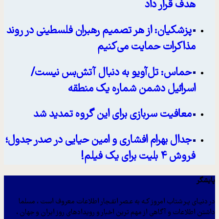
هدف قرار داد
پزشکیان: از هر تصمیم رهبران فلسطینی در روند
مذاکرات حمایت می‌کنیم
حماس: تل‌آویو به دنبال آتش‌بس نیست/
اسرائیل دشمن شماره یک منطقه
معافیت سربازی برای این گروه تمدید شد
جدال بهرام افشاری و امین حیایی در صدر جدول؛
فروش ۴ بلیت برای یک فیلم!
پایشگر
در دنیـای پـر شتاب امروز کـه به عـصر انفـجار اطلاعات معروف است ، مسلما
داشتن اطلاعات و آگاهی از مهم ترین اخبار و رویدادهای روز ایران و جهان ،