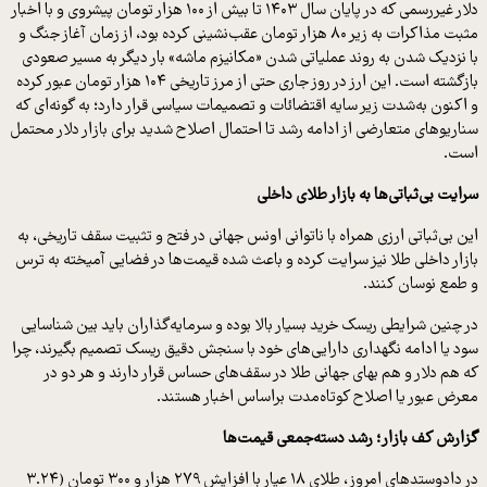
دلار غیررسمی که در پایان سال ۱۴۰۳ تا بیش از ۱۰۰ هزار تومان پیشروی و با اخبار
مثبت مذاکرات به زیر ۸۰ هزار تومان عقب‌نشینی کرده بود، از زمان آغاز جنگ و
با نزدیک شدن به روند عملیاتی شدن «مکانیزم ماشه» بار دیگر به مسیر صعودی
بازگشته است. این ارز در روز جاری حتی از مرز تاریخی ۱۰۴ هزار تومان عبور کرده
و اکنون به‌شدت زیر سایه اقتضائات و تصمیمات سیاسی قرار دارد؛ به گونه‌ای که
سناریوهای متعارضی از ادامه رشد تا احتمال اصلاح شدید برای بازار دلار محتمل
است.
سرایت بی‌ثباتی‌ها به بازار طلای داخلی
این بی‌ثباتی ارزی همراه با ناتوانی اونس جهانی در فتح و تثبیت سقف تاریخی، به
بازار داخلی طلا نیز سرایت کرده و باعث شده قیمت‌ها در فضایی آمیخته به ترس
و طمع نوسان کنند.
در چنین شرایطی ریسک خرید بسیار بالا بوده و سرمایه‌گذاران باید بین شناسایی
سود یا ادامه نگهداری دارایی‌های خود با سنجش دقیق ریسک تصمیم بگیرند، چرا
که هم دلار و هم بهای جهانی طلا در سقف‌های حساس قرار دارند و هر دو در
معرض عبور یا اصلاح کوتاه‌مدت براساس اخبار هستند.
گزارش کف بازار؛ رشد دسته‌جمعی قیمت‌ها
در دادوستدهای امروز، طلای ۱۸ عیار با افزایش ۲۷۹ هزار و ۳۰۰ تومان (۳.۲۴